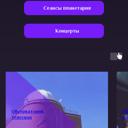
Сеансы планетария
Концерты
Обсерватория,
Пл
телескоп
ку