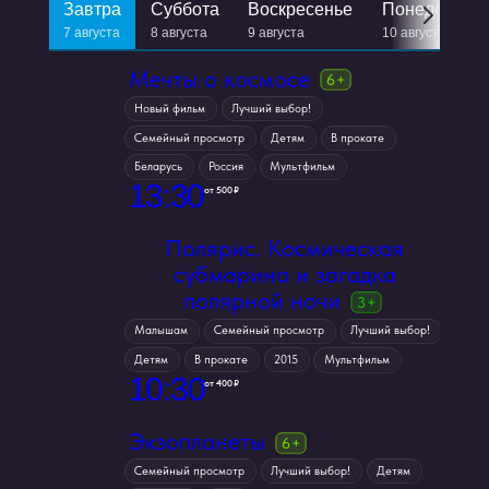
Завтра
суббота
воскресенье
понедельни
7 августа
8 августа
9 августа
10 августа
Мечты о космосе
новый фильм
лучший выбор!
семейный просмотр
детям
в прокате
беларусь
россия
мультфильм
13
:
30
от 500 ₽
Полярис. Космическая
субмарина и загадка
полярной ночи
малышам
семейный просмотр
лучший выбор!
детям
в прокате
2015
мультфильм
10
:
30
от 400 ₽
Экзопланеты
семейный просмотр
лучший выбор!
детям