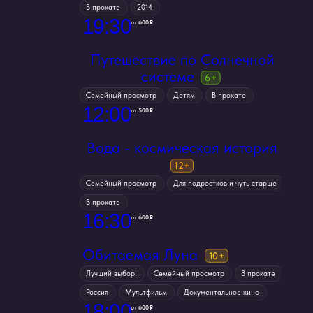
в прокате
2014
19
:
30
от 600 ₽
Путешествие по Солнечной
системе
семейный просмотр
детям
в прокате
12
:
00
от 500 ₽
Вода - космическая история
семейный просмотр
для подростков и чуть старше
в прокате
16
:
30
от 600 ₽
Обитаемая Луна
лучший выбор!
семейный просмотр
в прокате
россия
мультфильм
документальное кино
18
:
00
от 600 ₽